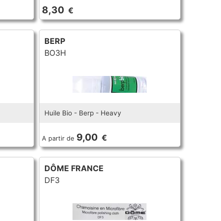
8,30
€
BERP
BO3H
Huile Bio - Berp - Heavy
9,00
€
A partir de
DÔME FRANCE
DF3