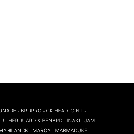
ONADE
BROPRO
CK HEADJOINT
-
-
-
SU
HEROUARD & BENARD
IÑAKI
JAM
-
-
-
-
MAGILANCK
MARCA
MARMADUKE
-
-
-