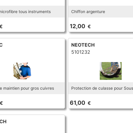
microfibre tous instruments
Chiffon argenture
12,00
€
€
C
NEOTECH
5101232
e maintien pour gros cuivres
Protection de culasse pour So
61,00
€
€
CH