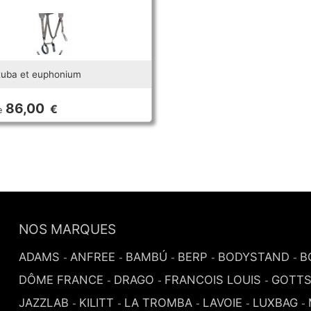
tuba et euphonium
86,00
€
e
NOS MARQUES
ADAMS
ANFREE
BAMBÚ
BERP
BODYSTAND
B
-
-
-
-
-
DÔME FRANCE
DRAGO
FRANCOIS LOUIS
GOTT
-
-
-
JAZZLAB
KILITT
LA TROMBA
LAVOIE
LUXBAG
-
-
-
-
-