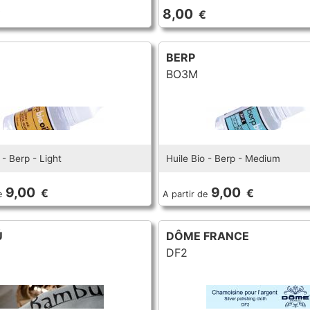
8,00
€
€
BERP
BO3M
 - Berp - Light
Huile Bio - Berp - Medium
9,00
9,00
€
€
e
A partir de
Ú
DÔME FRANCE
DF2