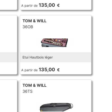
135,00
€
A partir de
TOM & WILL
36OB
Etui Hautbois léger
135,00
€
A partir de
TOM & WILL
36TS