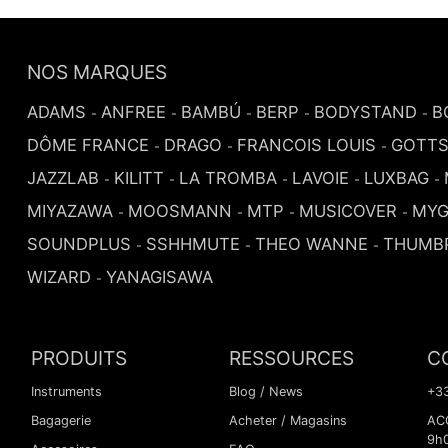
NOS MARQUES
ADAMS
ANFREE
BAMBÚ
BERP
BODYSTAND
B
-
-
-
-
-
DÔME FRANCE
DRAGO
FRANCOIS LOUIS
GOTT
-
-
-
JAZZLAB
KILITT
LA TROMBA
LAVOIE
LUXBAG
-
-
-
-
-
MIYAZAWA
MOOSMANN
MTP
MUSICOVER
MYG
-
-
-
-
SOUNDPLUS
SSHHMUTE
THEO WANNE
THUMB
-
-
-
WIZARD
YANAGISAWA
-
PRODUITS
RESSOURCES
C
Instruments
Blog / News
+33
Bagagerie
Acheter / Magasins
ACC
9h