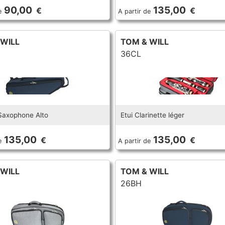
90,00
135,00
€
€
e
A partir de
 WILL
TOM & WILL
36CL
Saxophone Alto
Etui Clarinette léger
135,00
135,00
€
€
e
A partir de
 WILL
TOM & WILL
26BH