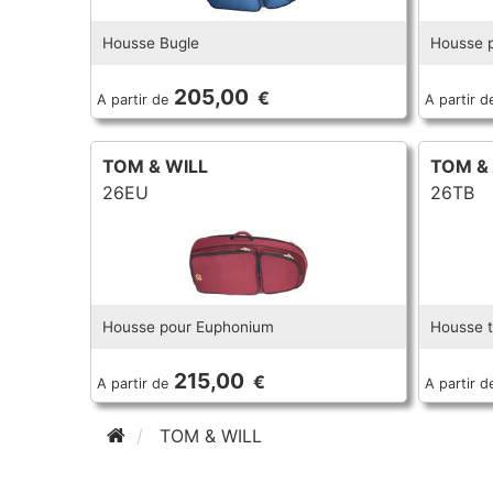
Housse Bugle
Housse p
205,00
€
A partir de
A partir d
TOM & WILL
TOM &
26EU
26TB
Housse pour Euphonium
Housse 
215,00
€
A partir de
A partir d
TOM & WILL