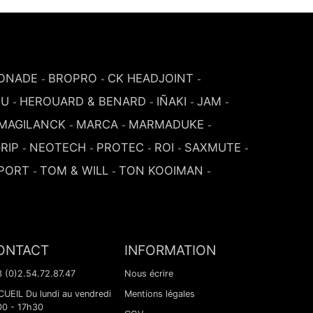
ONADE
BROPRO
CK HEADJOINT
-
-
-
SU
HEROUARD & BENARD
IÑAKI
JAM
-
-
-
-
MAGILANCK
MARCA
MARMADUKE
-
-
-
RIP
NEOTECH
PROTEC
ROI
SAXMUTE
-
-
-
-
-
PORT
TOM & WILL
TON KOOIMAN
-
-
-
ONTACT
INFORMATION
 (0)2.54.72.87.47
Nous écrire
UEIL Du lundi au vendredi
Mentions légales
00 - 17h30