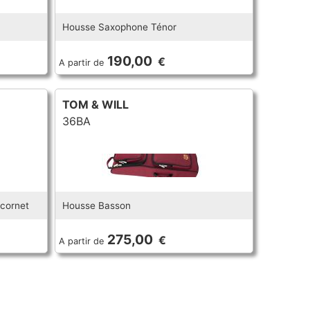
Housse Saxophone Ténor
190,00
€
A partir de
TOM & WILL
36BA
/cornet
Housse Basson
275,00
€
A partir de