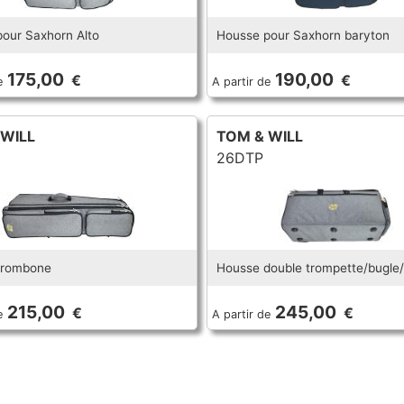
our Saxhorn Alto
Housse pour Saxhorn baryton
175,00
190,00
€
€
e
A partir de
 WILL
TOM & WILL
26DTP
trombone
Housse double trompette/bugle
215,00
245,00
€
€
e
A partir de