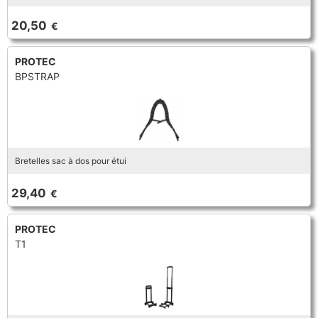
TROMPETTE CORNET BUGLE
20,50
€
TUBA
FLÛTE À BEC
TROMPETTE CORNET BUGLE
PROTEC
TUBA
BPSTRAP
HAUTBOIS
TUBA
MICROPHONE & ENREGISTREUR
Bretelles sac à dos pour étui
PARTITION
29,40
€
PIANO
PROTEC
T1
SAXHORN EUPHONIUM
SAXOPHONE