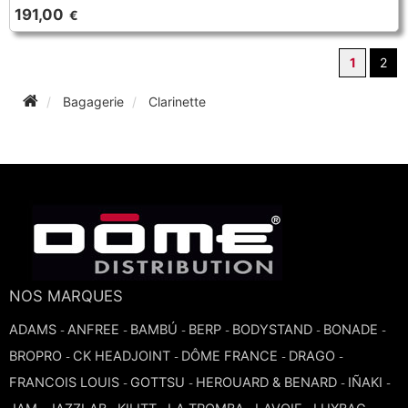
191,00
€
1
2
Bagagerie
Clarinette
NOS MARQUES
ADAMS
ANFREE
BAMBÚ
BERP
BODYSTAND
BONADE
-
-
-
-
-
-
BROPRO
CK HEADJOINT
DÔME FRANCE
DRAGO
-
-
-
-
FRANCOIS LOUIS
GOTTSU
HEROUARD & BENARD
IÑAKI
-
-
-
-