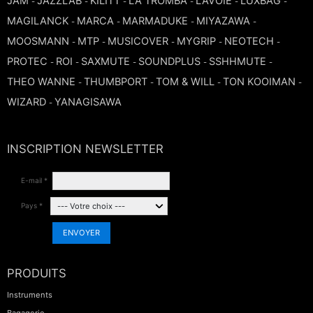
JAM
JAZZLAB
KILITT
LA TROMBA
LAVOIE
LUXBAG
-
-
-
-
-
-
MAGILANCK
MARCA
MARMADUKE
MIYAZAWA
-
-
-
-
MOOSMANN
MTP
MUSICOVER
MYGRIP
NEOTECH
-
-
-
-
-
PROTEC
ROI
SAXMUTE
SOUNDPLUS
SSHHMUTE
-
-
-
-
-
THEO WANNE
THUMBPORT
TOM & WILL
TON KOOIMAN
-
-
-
-
WIZARD
YANAGISAWA
-
INSCRIPTION NEWSLETTER
E-mail *
Pays *
ENVOYER
PRODUITS
Instruments