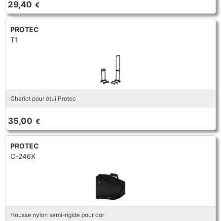
29,40
€
TROMPETTE CORNET BUGLE
TUBA
FLÛTE À BEC
TROMPETTE CORNET BUGLE
PROTEC
T1
TUBA
HAUTBOIS
TUBA
MICROPHONE & ENREGISTREUR
Chariot pour étui Protec
PARTITION
35,00
€
PIANO
PROTEC
C-246X
SAXHORN EUPHONIUM
SAXOPHONE
Housse nylon semi-rigide pour cor