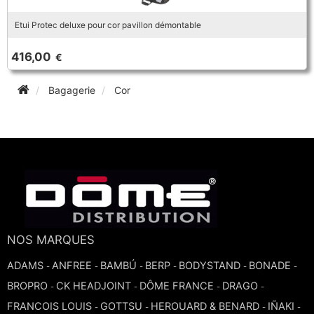
Etui Protec deluxe pour cor pavillon démontable
416,00
€
Bagagerie
Cor
NOS MARQUES
ADAMS
ANFREE
BAMBÚ
BERP
BODYSTAND
BONADE
-
-
-
-
-
-
BROPRO
CK HEADJOINT
DÔME FRANCE
DRAGO
-
-
-
-
FRANCOIS LOUIS
GOTTSU
HEROUARD & BENARD
IÑAKI
-
-
-
-