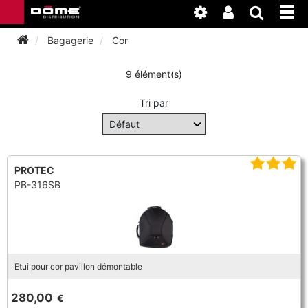
Bagagerie
Cor
9 élément(s)
INSTRUMENTS
Tri par
BAGAGERIE
BASSON
ACCESSOIRES
BASSON
CLARINETTE
PROTEC
PB-316SB
ENTRETIEN
ANCHE CLARINETTE
BEC CLARINETTE
COR
ATELIER
BASSON
ANCHE SAXOPHONE
BEC SAXOPHONE
FLÛTE TRAVERSIÈRE
NEWS
BASSON
CLARINETTE
Etui pour cor pavillon démontable
ANCHE DOUBLE
CLARINETTE
SAXHORN EUPHONIUM
280,00
€
CLARINETTE
COR