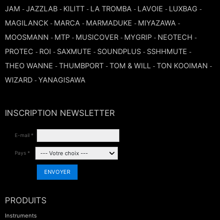
JAM
JAZZLAB
KILITT
LA TROMBA
LAVOIE
LUXBAG
-
-
-
-
-
-
MAGILANCK
MARCA
MARMADUKE
MIYAZAWA
-
-
-
-
MOOSMANN
MTP
MUSICOVER
MYGRIP
NEOTECH
-
-
-
-
-
PROTEC
ROI
SAXMUTE
SOUNDPLUS
SSHHMUTE
-
-
-
-
-
THEO WANNE
THUMBPORT
TOM & WILL
TON KOOIMAN
-
-
-
-
WIZARD
YANAGISAWA
-
INSCRIPTION NEWSLETTER
E-mail *
Pays *
ENVOYER
PRODUITS
Instruments