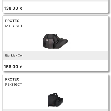
TROMBONE
138,00
€
PROTEC
TROMPETTE CORNET BUGLE
MX-316CT
TUBA
Etui Max Cor
158,00
€
PROTEC
PB-316CT