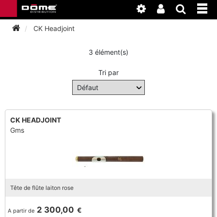
CK Headjoint
3 élément(s)
INSTRUMENTS
Tri par
BAGAGERIE
BASSON
ACCESSOIRES
BASSON
CLARINETTE
CK HEADJOINT
Gms
ENTRETIEN
ANCHE CLARINETTE
BEC CLARINETTE
COR
ATELIER
BASSON
ANCHE SAXOPHONE
BEC SAXOPHONE
FLÛTE TRAVERSIÈRE
NEWS
BASSON
CLARINETTE
Tête de flûte laiton rose
ANCHE DOUBLE
CLARINETTE
SAXHORN EUPHONIUM
2 300,00
€
A partir de
CLARINETTE
COR