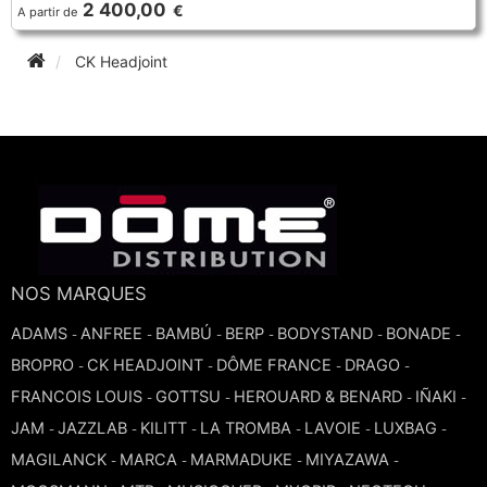
2 400,00
€
A partir de
TROMPETTE CORNET BUGLE
TUBA
FLÛTE À BEC
CK Headjoint
TROMPETTE CORNET BUGLE
TUBA
HAUTBOIS
TUBA
MICROPHONE & ENREGISTREUR
PARTITION
NOS MARQUES
PIANO
ADAMS
ANFREE
BAMBÚ
BERP
BODYSTAND
BONADE
-
-
-
-
-
-
BROPRO
CK HEADJOINT
DÔME FRANCE
DRAGO
-
-
-
-
SAXHORN EUPHONIUM
FRANCOIS LOUIS
GOTTSU
HEROUARD & BENARD
IÑAKI
-
-
-
-
JAM
JAZZLAB
KILITT
LA TROMBA
LAVOIE
LUXBAG
-
-
-
-
-
-
SAXOPHONE
MAGILANCK
MARCA
MARMADUKE
MIYAZAWA
-
-
-
-