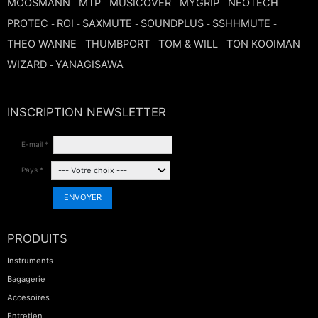
MOOSMANN
MTP
MUSICOVER
MYGRIP
NEOTECH
-
-
-
-
-
TROMBONE
PROTEC
ROI
SAXMUTE
SOUNDPLUS
SSHHMUTE
-
-
-
-
-
THEO WANNE
THUMBPORT
TOM & WILL
TON KOOIMAN
-
-
-
-
TROMPETTE CORNET BUGLE
WIZARD
YANAGISAWA
-
TUBA
INSCRIPTION NEWSLETTER
E-mail *
Pays *
ENVOYER
PRODUITS
Instruments
Bagagerie
Accesoires
Entretien