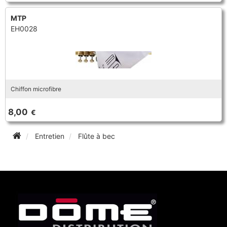
BASSON
COR
SAXOPHONE
MTP
COR
EH0028
FLÛTE TRAVERSIÈRE
BEC CLARINETTE
FANFARE ET MARCHING
TROMBONE
FLÛTE TRAVERSIÈRE
FLÛTE À BEC
BEC SAXOPHONE
FLÛTE TRAVERSIÈRE
TROMPETTE CORNET BUGLE
FLÛTE À BEC
Chiffon microfibre
HAUTBOIS
CLARINETTE
HAUTBOIS
TUBA
8,00
€
HAUTBOIS
SAXHORN EUPHONIUM
COR
ORCHESTRE
Entretien
Flûte à bec
SAXHORN EUPHONIUM
SAXOPHONE
EMBOUCHURE GROS CUIVRE
SAXHORN EUPHONIUM
SAXOPHONE
TROMBONE
EMBOUCHURE PETIT CUIVRE
SAXOPHONE
TROMBONE
TROMPETTE CORNET BUGLE
FLÛTE TRAVERSIÈRE
TROMBONE