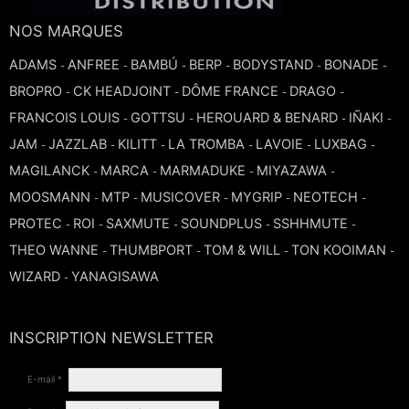
TROMPETTE CORNET BUGLE
NOS MARQUES
TUBA
FLÛTE À BEC
TROMPETTE CORNET BUGLE
ADAMS
ANFREE
BAMBÚ
BERP
BODYSTAND
BONADE
-
-
-
-
-
-
TUBA
BROPRO
CK HEADJOINT
DÔME FRANCE
DRAGO
-
-
-
-
HAUTBOIS
TUBA
FRANCOIS LOUIS
GOTTSU
HEROUARD & BENARD
IÑAKI
-
-
-
-
JAM
JAZZLAB
KILITT
LA TROMBA
LAVOIE
LUXBAG
-
-
-
-
-
-
MICROPHONE & ENREGISTREUR
MAGILANCK
MARCA
MARMADUKE
MIYAZAWA
-
-
-
-
MOOSMANN
MTP
MUSICOVER
MYGRIP
NEOTECH
-
-
-
-
-
PARTITION
PROTEC
ROI
SAXMUTE
SOUNDPLUS
SSHHMUTE
-
-
-
-
-
THEO WANNE
THUMBPORT
TOM & WILL
TON KOOIMAN
-
-
-
-
PIANO
WIZARD
YANAGISAWA
-
SAXHORN EUPHONIUM
INSCRIPTION NEWSLETTER
SAXOPHONE
E-mail *