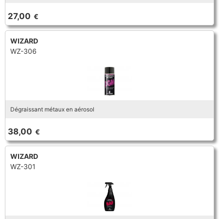
TROMBONE
27,00
€
WIZARD
TROMPETTE CORNET BUGLE
WZ-306
TUBA
Dégraissant métaux en aérosol
38,00
€
WIZARD
WZ-301