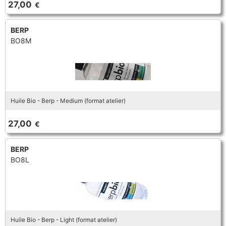
27,00
€
TROMPETTE CORNET BUGLE
TUBA
FLÛTE À BEC
TROMPETTE CORNET BUGLE
BERP
BO8M
TUBA
HAUTBOIS
TUBA
MICROPHONE & ENREGISTREUR
Huile Bio - Berp - Medium (format atelier)
PARTITION
27,00
€
PIANO
BERP
BO8L
SAXHORN EUPHONIUM
SAXOPHONE
Huile Bio - Berp - Light (format atelier)