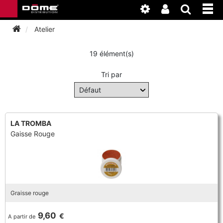
Atelier
19 élément(s)
INSTRUMENTS
Tri par
BAGAGERIE
BASSON
ACCESSOIRES
BASSON
CLARINETTE
LA TROMBA
Gaisse Rouge
ENTRETIEN
ANCHE CLARINETTE
BEC CLARINETTE
COR
ATELIER
BASSON
ANCHE SAXOPHONE
BEC SAXOPHONE
FLÛTE TRAVERSIÈRE
NEWS
BASSON
CLARINETTE
Graisse rouge
ANCHE DOUBLE
CLARINETTE
SAXHORN EUPHONIUM
9,60
€
A partir de
CLARINETTE
COR