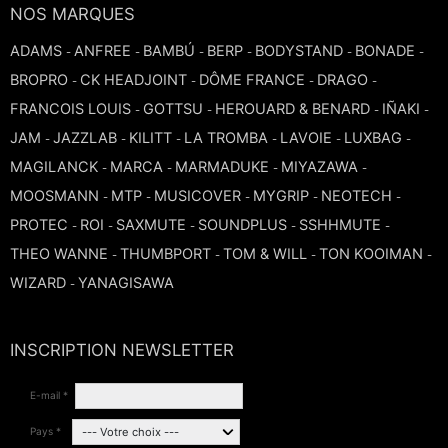
NOS MARQUES
ADAMS
ANFREE
BAMBÚ
BERP
BODYSTAND
BONADE
-
-
-
-
-
-
BROPRO
CK HEADJOINT
DÔME FRANCE
DRAGO
-
-
-
-
FRANCOIS LOUIS
GOTTSU
HEROUARD & BENARD
IÑAKI
-
-
-
-
JAM
JAZZLAB
KILITT
LA TROMBA
LAVOIE
LUXBAG
-
-
-
-
-
-
MAGILANCK
MARCA
MARMADUKE
MIYAZAWA
-
-
-
-
MOOSMANN
MTP
MUSICOVER
MYGRIP
NEOTECH
-
-
-
-
-
PROTEC
ROI
SAXMUTE
SOUNDPLUS
SSHHMUTE
-
-
-
-
-
THEO WANNE
THUMBPORT
TOM & WILL
TON KOOIMAN
-
-
-
-
WIZARD
YANAGISAWA
-
INSCRIPTION NEWSLETTER
E-mail *
Pays *