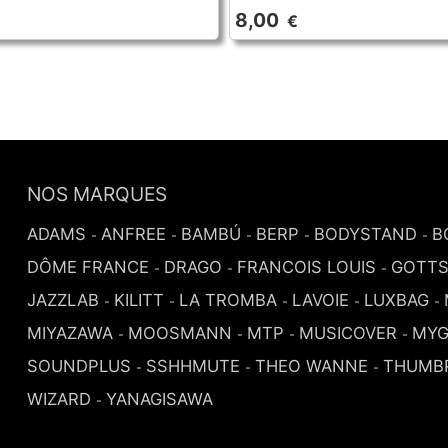
8,00
€
NOS MARQUES
ADAMS
ANFREE
BAMBÚ
BERP
BODYSTAND
B
-
-
-
-
-
DÔME FRANCE
DRAGO
FRANCOIS LOUIS
GOTT
-
-
-
JAZZLAB
KILITT
LA TROMBA
LAVOIE
LUXBAG
-
-
-
-
-
MIYAZAWA
MOOSMANN
MTP
MUSICOVER
MYG
-
-
-
-
SOUNDPLUS
SSHHMUTE
THEO WANNE
THUMB
-
-
-
WIZARD
YANAGISAWA
-