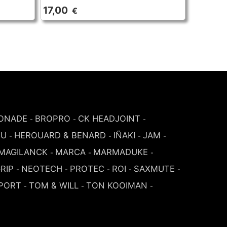
17,00
€
ONADE
BROPRO
CK HEADJOINT
-
-
-
SU
HEROUARD & BENARD
IÑAKI
JAM
-
-
-
-
MAGILANCK
MARCA
MARMADUKE
-
-
-
RIP
NEOTECH
PROTEC
ROI
SAXMUTE
-
-
-
-
-
PORT
TOM & WILL
TON KOOIMAN
-
-
-