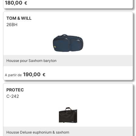
180,00
€
TROMPETTE CORNET BUGLE
TUBA
FLÛTE À BEC
TROMPETTE CORNET BUGLE
TOM & WILL
26BH
TUBA
HAUTBOIS
TUBA
MICROPHONE & ENREGISTREUR
Housse pour Saxhorn baryton
PARTITION
190,00
€
A partir de
PIANO
PROTEC
C-242
SAXHORN EUPHONIUM
SAXOPHONE
Housse Deluxe euphonium & saxhorn