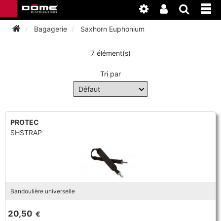
Bagagerie
Saxhorn Euphonium
7 élément(s)
INSTRUMENTS
Tri par
BAGAGERIE
BASSON
ACCESSOIRES
BASSON
CLARINETTE
PROTEC
SHSTRAP
ENTRETIEN
ANCHE CLARINETTE
BEC CLARINETTE
COR
ATELIER
BASSON
ANCHE SAXOPHONE
BEC SAXOPHONE
FLÛTE TRAVERSIÈRE
NEWS
BASSON
CLARINETTE
Bandoulière universelle
ANCHE DOUBLE
CLARINETTE
SAXHORN EUPHONIUM
20,50
€
CLARINETTE
COR