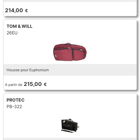
TROMBONE
214,00
€
TOM & WILL
TROMPETTE CORNET BUGLE
26EU
TUBA
Housse pour Euphonium
215,00
€
A partir de
PROTEC
PB-322