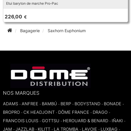
Etui baryton de marche Pro-Pac
226,00
€
Bagagerie
Saxhorn Euphonium
NOS MARQUES
ADAMS
ANFREE
BAMBÚ
BERP
BODYSTAND
BONADE
-
-
-
-
-
-
BROPRO
CK HEADJOINT
DÔME FRANCE
DRAGO
-
-
-
-
FRANCOIS LOUIS
GOTTSU
HEROUARD & BENARD
IÑAKI
-
-
-
-
JAM
JAZZLAB
KILITT
LA TROMBA
LAVOIE
LUXBAG
-
-
-
-
-
-