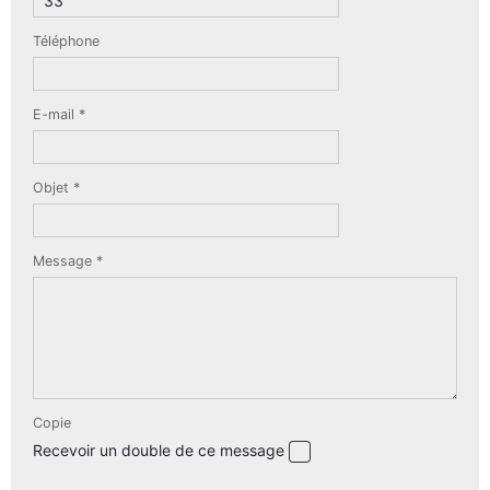
TROMPETTE CORNET BUGLE
Téléphone
TUBA
FLÛTE À BEC
TROMPETTE CORNET BUGLE
TUBA
E-mail *
HAUTBOIS
TUBA
MICROPHONE & ENREGISTREUR
Objet *
PARTITION
Message *
PIANO
SAXHORN EUPHONIUM
Copie
Recevoir un double de ce message
SAXOPHONE