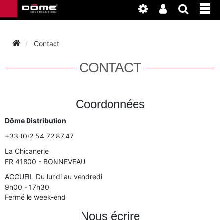
Contact
INSTRUMENTS
CONTACT
BAGAGERIE
BASSON
Coordonnées
ACCESSOIRES
BASSON
CLARINETTE
Dôme Distribution
ENTRETIEN
ANCHE CLARINETTE
+33 (0)2.54.72.87.47
BEC CLARINETTE
COR
La Chicanerie
ATELIER
BASSON
FR 41800 - BONNEVEAU
ANCHE SAXOPHONE
BEC SAXOPHONE
FLÛTE TRAVERSIÈRE
ACCUEIL Du lundi au vendredi
NEWS
BASSON
9h00 - 17h30
CLARINETTE
ANCHE DOUBLE
Fermé le week-end
CLARINETTE
SAXHORN EUPHONIUM
Nous écrire
CLARINETTE
COR