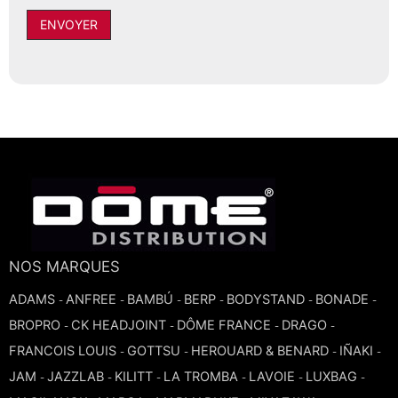
ENVOYER
TROMBONE
TROMPETTE CORNET BUGLE
TUBA
NOS MARQUES
ADAMS
ANFREE
BAMBÚ
BERP
BODYSTAND
BONADE
-
-
-
-
-
-
BROPRO
CK HEADJOINT
DÔME FRANCE
DRAGO
-
-
-
-
FRANCOIS LOUIS
GOTTSU
HEROUARD & BENARD
IÑAKI
-
-
-
-
JAM
JAZZLAB
KILITT
LA TROMBA
LAVOIE
LUXBAG
-
-
-
-
-
-