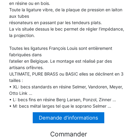
en résine ou en bois.
TROMPETTE CORNET BUGLE
Toute la ligature vibre, de la plaque de pression en laiton
TUBA
FLÛTE À BEC
aux tubes
TROMPETTE CORNET BUGLE
résonateurs en passant par les tendeurs plats.
TUBA
La vis située dessus le bec permet de régler l’impédance,
HAUTBOIS
la projection.
TUBA
Toutes les ligatures François Louis sont entièrement
MICROPHONE & ENREGISTREUR
fabriquées dans
l’atelier en Belgique. Le montage est réalisé par des
artisans orfèvres.
PARTITION
ULTIMATE, PURE BRASS ou BASIC elles se déclinent en 3
tailles :
• XL: becs standards en résine Selmer, Vandoren, Meyer,
PIANO
Otto Link …
• L: becs fins en résine Berg Larsen, Ponzol, Zinner …
• M: becs métal larges tel que le soprano Selmer …
SAXHORN EUPHONIUM
Demande d'informations
SAXOPHONE
Commander