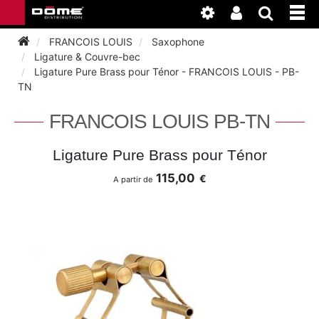
FRANCOIS LOUIS
Saxophone
Ligature & Couvre-bec
Ligature Pure Brass pour Ténor - FRANCOIS LOUIS - PB-
INSTRUMENTS
TN
FRANCOIS LOUIS PB-TN
BAGAGERIE
BASSON
Ligature Pure Brass pour Ténor
ACCESSOIRES
BASSON
CLARINETTE
115,00
€
A partir de
ENTRETIEN
ANCHE CLARINETTE
BEC CLARINETTE
COR
ATELIER
BASSON
ANCHE SAXOPHONE
BEC SAXOPHONE
FLÛTE TRAVERSIÈRE
NEWS
BASSON
CLARINETTE
ANCHE DOUBLE
CLARINETTE
SAXHORN EUPHONIUM
CLARINETTE
COR