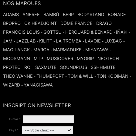
NOS MARQUES
ADAMS
ANFREE
BAMBÚ
BERP
BODYSTAND
BONADE
-
-
-
-
-
-
BROPRO
CK HEADJOINT
DÔME FRANCE
DRAGO
-
-
-
-
FRANCOIS LOUIS
GOTTSU
HEROUARD & BENARD
IÑAKI
-
-
-
-
JAM
JAZZLAB
KILITT
LA TROMBA
LAVOIE
LUXBAG
-
-
-
-
-
-
MAGILANCK
MARCA
MARMADUKE
MIYAZAWA
-
-
-
-
MOOSMANN
MTP
MUSICOVER
MYGRIP
NEOTECH
-
-
-
-
-
PROTEC
ROI
SAXMUTE
SOUNDPLUS
SSHHMUTE
-
-
-
-
-
THEO WANNE
THUMBPORT
TOM & WILL
TON KOOIMAN
-
-
-
-
WIZARD
YANAGISAWA
-
INSCRIPTION NEWSLETTER
E-mail *
Pays *