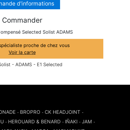
ande d'informations
Commander
ompensé Selected Solist ADAMS
spécialiste proche de chez vous
Voir la carte
list - ADAMS - E1 Selected
ONADE
BROPRO
CK HEADJOINT
-
-
-
SU
HEROUARD & BENARD
IÑAKI
JAM
-
-
-
-