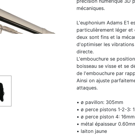
précision numérique 3D po
mécaniques.
L'euphonium Adams E1 est
particulièrement léger et 
deux sont fins et la méca
d'optimiser les vibrations 
directe.
L'embouchure se position
boisseau se visse et se d
de l'embouchure par rapp
Ainsi on ajuste parfaiteme
attaques.
• ø pavillon: 305mm
• ø perce pistons 1-2-3:
• ø perce piston 4: 16mm
• métal épaisseur 0.60m
• laiton jaune