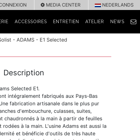
CONNEXION
MEDIA CENTER
NEDERLANDS
RIE
ACCESSOIRES
ENTRETIEN
ATELIER
NEWS
list - ADAMS - E1 Selected
Description
ms Selected E1.
nt intégralement fabriqués aux Pays-Bas
. Une fabrication artisanale dans le plus pur
ranches d'embouchure, culasses, suites,
nt chaudronnés à la main à partir de feuilles
t rodées à la main. L'usine Adams est aussi la
ernité et bénéficie d'outils de très haute