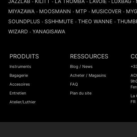
JAZZLAB
KILITT
LA TROMBA
LAVOIE
LUXBAG
-
-
-
-
-
MIYAZAWA
MOOSMANN
MTP
MUSICOVER
MYG
-
-
-
-
SOUNDPLUS
SSHHMUTE
THEO WANNE
THUMB
-
-
-
WIZARD
YANAGISAWA
-
PRODUITS
RESSOURCES
C
Instruments
Blog / News
+33
Bagagerie
Acheter / Magasins
ACC
9h
Accesoires
FAQ
Fer
Entretien
Plan du site
La 
FR
Atelier/Luthier