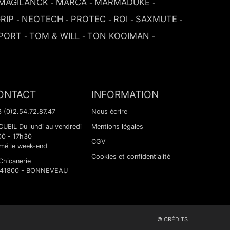
MAGILANCK
MARCA
MARMADUKE
-
-
-
RIP
NEOTECH
PROTEC
ROI
SAXMUTE
-
-
-
-
-
PORT
TOM & WILL
TON KOOIMAN
-
-
-
ONTACT
INFORMATION
 (0)2.54.72.87.47
Nous écrire
UEIL Du lundi au vendredi
Mentions légales
00 - 17h30
CGV
mé le week-end
Cookies et confidentialité
Chicanerie
 41800 - BONNEVEAU
© CRÉDITS