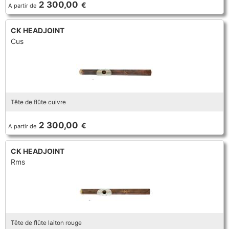
2 300,00
€
A partir de
TROMPETTE CORNET BUGLE
TUBA
FLÛTE À BEC
TROMPETTE CORNET BUGLE
CK HEADJOINT
Cus
TUBA
HAUTBOIS
TUBA
MICROPHONE & ENREGISTREUR
Tête de flûte cuivre
PARTITION
2 300,00
€
A partir de
PIANO
CK HEADJOINT
Rms
SAXHORN EUPHONIUM
SAXOPHONE
Tête de flûte laiton rouge