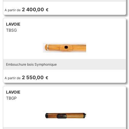
TROMBONE
2 400,00
€
A partir de
LAVOIE
TROMPETTE CORNET BUGLE
TBSG
TUBA
Embouchure bois Symphonique
2 550,00
€
A partir de
LAVOIE
TBGP