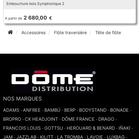
Embouchure bois Symphonique 2
2 680,00
€
A partir de
Accessoires
Flûte traversière
Tête de flûte
NOS MARQUES
ADAMS
ANFREE
BAMBÚ
BERP
BODYSTAND
BONADE
-
-
-
-
-
-
BROPRO
CK HEADJOINT
DÔME FRANCE
DRAGO
-
-
-
-
FRANCOIS LOUIS
GOTTSU
HEROUARD & BENARD
IÑAKI
-
-
-
-
JAM
JAZZLAB
KILITT
LA TROMBA
LAVOIE
LUXBAG
-
-
-
-
-
-