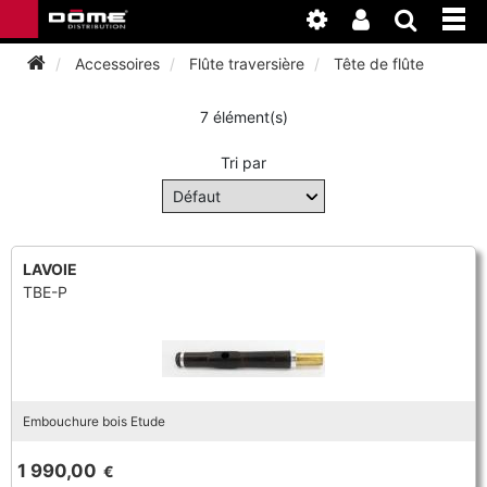
Accessoires
Flûte traversière
Tête de flûte
7 élément(s)
INSTRUMENTS
Tri par
BAGAGERIE
BASSON
ACCESSOIRES
BASSON
CLARINETTE
LAVOIE
TBE-P
ENTRETIEN
ANCHE CLARINETTE
BEC CLARINETTE
COR
ATELIER
BASSON
ANCHE SAXOPHONE
BEC SAXOPHONE
FLÛTE TRAVERSIÈRE
NEWS
BASSON
CLARINETTE
Embouchure bois Etude
ANCHE DOUBLE
CLARINETTE
SAXHORN EUPHONIUM
1 990,00
€
CLARINETTE
COR