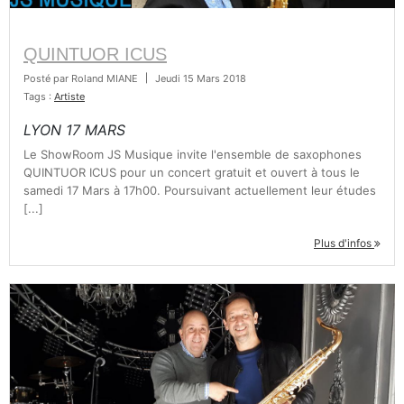
TROMBONE
QUINTUOR ICUS
Posté par
Roland MIANE
|
Jeudi 15 Mars 2018
TROMPETTE CORNET BUGLE
Tags :
Artiste
LYON 17 MARS
TUBA
Le ShowRoom JS Musique invite l'ensemble de saxophones
QUINTUOR ICUS pour un concert gratuit et ouvert à tous le
samedi 17 Mars à 17h00. Poursuivant actuellement leur études
[...]
Plus d'infos