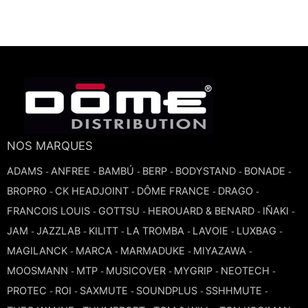
NOS MARQUES
ADAMS
ANFREE
BAMBÚ
BERP
BODYSTAND
BONADE
-
-
-
-
-
-
BROPRO
CK HEADJOINT
DÔME FRANCE
DRAGO
-
-
-
-
FRANCOIS LOUIS
GOTTSU
HEROUARD & BENARD
IÑAKI
-
-
-
-
JAM
JAZZLAB
KILITT
LA TROMBA
LAVOIE
LUXBAG
-
-
-
-
-
-
MAGILANCK
MARCA
MARMADUKE
MIYAZAWA
-
-
-
-
MOOSMANN
MTP
MUSICOVER
MYGRIP
NEOTECH
-
-
-
-
-
PROTEC
ROI
SAXMUTE
SOUNDPLUS
SSHHMUTE
-
-
-
-
-