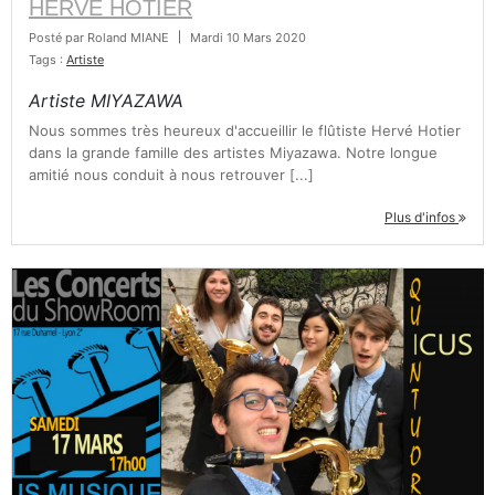
HERVÉ HOTIER
TROMPETTE CORNET BUGLE
Posté par
Roland MIANE
|
Mardi 10 Mars 2020
TUBA
FLÛTE À BEC
Tags :
Artiste
TROMPETTE CORNET BUGLE
Artiste MIYAZAWA
TUBA
HAUTBOIS
Nous sommes très heureux d'accueillir le flûtiste Hervé Hotier
TUBA
dans la grande famille des artistes Miyazawa. Notre longue
amitié nous conduit à nous retrouver [...]
MICROPHONE & ENREGISTREUR
Plus d'infos
PARTITION
PIANO
SAXHORN EUPHONIUM
SAXOPHONE