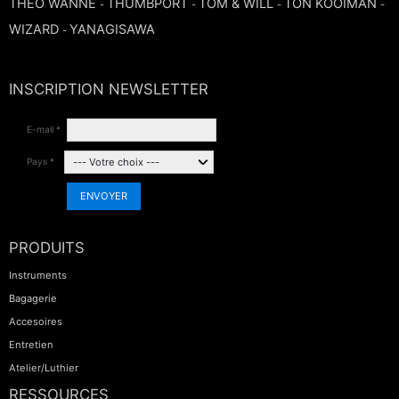
THEO WANNE
THUMBPORT
TOM & WILL
TON KOOIMAN
-
-
-
-
WIZARD
YANAGISAWA
-
INSCRIPTION NEWSLETTER
E-mail *
Pays *
ENVOYER
PRODUITS
Instruments
Bagagerie
Accesoires
Entretien
Atelier/Luthier
RESSOURCES